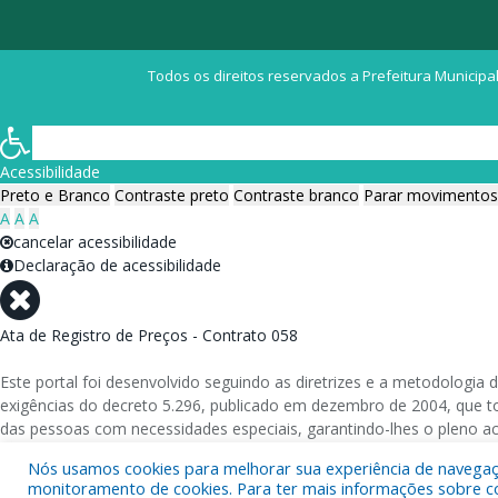
Todos os direitos reservados a Prefeitura Municipal
Acessibilidade
Preto e Branco
Contraste preto
Contraste branco
Parar movimentos
A
A
A
cancelar acessibilidade
Declaração de acessibilidade
Ata de Registro de Preços - Contrato 058
Este portal foi desenvolvido seguindo as diretrizes e a metodolog
exigências do decreto 5.296, publicado em dezembro de 2004, que tor
das pessoas com necessidades especiais, garantindo-lhes o pleno a
Nós usamos cookies para melhorar sua experiência de navegação
Além de validações automáticas, foram realizados testes em diversos
monitoramento de cookies. Para ter mais informações sobre como