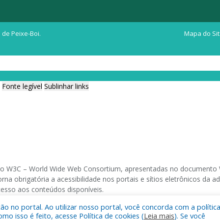
 de Peixe-Boi.
Mapa do Si
Fonte legível
Sublinhar links
ia do W3C – World Wide Web Consortium, apresentadas no documento W
na obrigatória a acessibilidade nos portais e sítios eletrônicos da
cesso aos conteúdos disponíveis.
 no portal. Ao utilizar nosso portal, você concorda com a polític
 navegadores e através do utilitário de acesso a Internet do DOSVOX,
 isso é feito, acesse Política de cookies (
Leia mais
). Se você