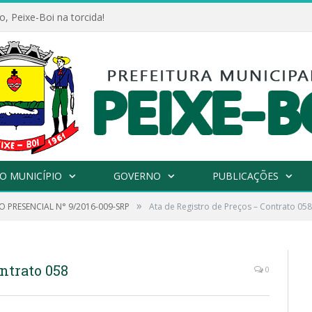
, Peixe-Boi na torcida!
O MUNICÍPIO
GOVERNO
PUBLICAÇÕES
»
 PRESENCIAL N° 9/2016-009-SRP
Ata de Registro de Preços – Contrato 058
ntrato 058
0