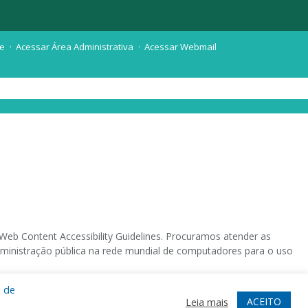
te
Acessar Área Administrativa
Acessar Webmail
eb Content Accessibility Guidelines. Procuramos atender as
 administração pública na rede mundial de computadores para o uso
a de
 sistema operacional destinado deficientes visuais.
ACEITO
Leia mais