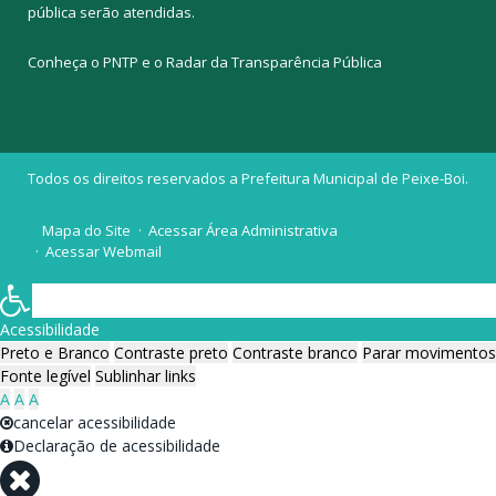
pública
serão atendidas.
Conheça o
PNTP
e o
Radar da Transparência Pública
Todos os direitos reservados a Prefeitura Municipal de Peixe-Boi.
Mapa do Site
Acessar Área Administrativa
Acessar Webmail
Acessibilidade
Preto e Branco
Contraste preto
Contraste branco
Parar movimentos
Fonte legível
Sublinhar links
A
A
A
cancelar acessibilidade
Declaração de acessibilidade