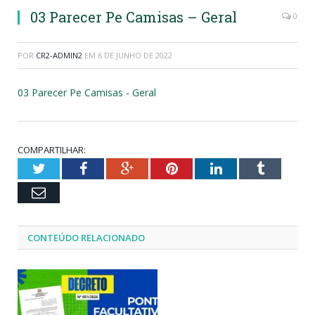
03 Parecer Pe Camisas – Geral
0
POR
CR2-ADMIN2
EM
6 DE JUNHO DE 2022
03 Parecer Pe Camisas - Geral
COMPARTILHAR:
Twitter
Facebook
Google+
Pinterest
LinkedIn
Tumblr
Email
CONTEÚDO RELACIONADO