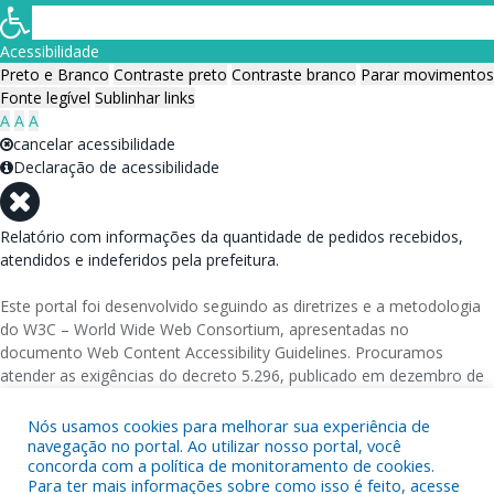
Acessibilidade
Preto e Branco
Contraste preto
Contraste branco
Parar movimentos
Fonte legível
Sublinhar links
A
A
A
cancelar acessibilidade
Declaração de acessibilidade
Relatório com informações da quantidade de pedidos recebidos,
atendidos e indeferidos pela prefeitura.
Este portal foi desenvolvido seguindo as diretrizes e a metodologia
do W3C – World Wide Web Consortium, apresentadas no
documento Web Content Accessibility Guidelines. Procuramos
atender as exigências do decreto 5.296, publicado em dezembro de
2004, que torna obrigatória a acessibilidade nos portais e sítios
eletrônicos da administração pública na rede mundial de
Nós usamos cookies para melhorar sua experiência de
navegação no portal. Ao utilizar nosso portal, você
computadores para o uso das pessoas com necessidades especiais,
concorda com a política de monitoramento de cookies.
garantindo-lhes o pleno acesso aos conteúdos disponíveis.
Para ter mais informações sobre como isso é feito, acesse