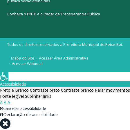
pública
serão atendidas.
Conheça o
PNTP
e o
Radar da Transparência Pública
Todos os direitos reservados a Prefeitura Municipal de Peixe-Boi.
Mapa do Site
Acessar Área Administrativa
Acessar Webmail
Acessibilidade
Preto e Branco
Contraste preto
Contraste branco
Parar movimentos
Fonte legível
Sublinhar links
A
A
A
cancelar acessibilidade
Declaração de acessibilidade