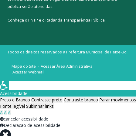
pública
serão atendidas.
Conheça o
PNTP
e o
Radar da Transparência Pública
Todos os direitos reservados a Prefeitura Municipal de Peixe-Boi.
Mapa do Site
Acessar Área Administrativa
Acessar Webmail
Acessibilidade
Preto e Branco
Contraste preto
Contraste branco
Parar movimentos
Fonte legível
Sublinhar links
A
A
A
cancelar acessibilidade
Declaração de acessibilidade