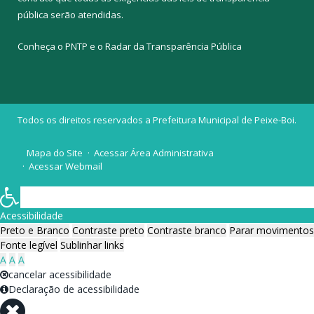
pública
serão atendidas.
Conheça o
PNTP
e o
Radar da Transparência Pública
Todos os direitos reservados a Prefeitura Municipal de Peixe-Boi.
Mapa do Site
Acessar Área Administrativa
Acessar Webmail
Acessibilidade
Preto e Branco
Contraste preto
Contraste branco
Parar movimentos
Fonte legível
Sublinhar links
A
A
A
cancelar acessibilidade
Declaração de acessibilidade