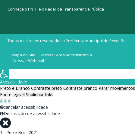
Conheça o
PNTP
e o
Radar da Transparência Pública
Todos os direitos reservados a Prefeitura Municipal de Peixe-Boi.
Mapa do Site
Acessar Área Administrativa
Acessar Webmail
Acessibilidade
Preto e Branco
Contraste preto
Contraste branco
Parar movimentos
Fonte legível
Sublinhar links
A
A
A
cancelar acessibilidade
Declaração de acessibilidade
1 - Peixe Boi - 2021