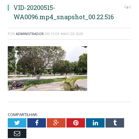
VID-20200515-
0
WA0096.mp4_snapshot_00.22.516
POR
ADMINISTRADOR
EM
15 DE MAIO DE 2020
COMPARTILHAR:
Twitter
Facebook
Google+
Pinterest
LinkedIn
Tumblr
Email