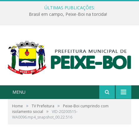
ÚLTIMAS PUBLICAÇÕES:
Brasil em campo, Peixe-Boi na torcida!
MENU
»
»
Home
TV Prefeitura
Peixe-Boi cumprindo com
»
isolamento social
VID-20200515-
WA0096.mp4_snapshot_00.22.516