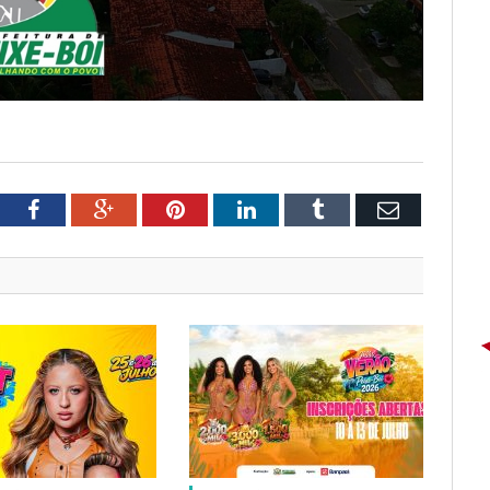
tter
Facebook
Google+
Pinterest
LinkedIn
Tumblr
Email