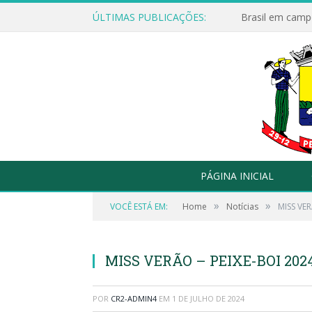
ÚLTIMAS PUBLICAÇÕES:
Brasil em campo
PÁGINA INICIAL
»
»
VOCÊ ESTÁ EM:
Home
Notícias
MISS VER
MISS VERÃO – PEIXE-BOI 202
POR
CR2-ADMIN4
EM
1 DE JULHO DE 2024