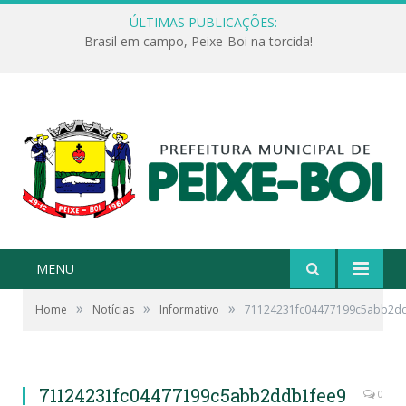
ÚLTIMAS PUBLICAÇÕES:
Brasil em campo, Peixe-Boi na torcida!
MENU
»
»
»
Home
Notícias
Informativo
71124231fc04477199c5abb2d
71124231fc04477199c5abb2ddb1fee9
0