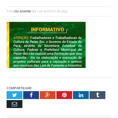
POR
CR2-ADMIN8
EM
1 DE AGOSTO DE 2023
COMPARTILHAR:
Twitter
Facebook
Google+
Pinterest
LinkedIn
Tumblr
Email