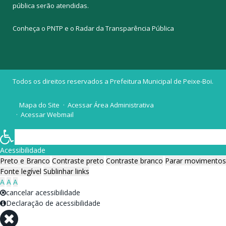
pública
serão atendidas.
Conheça o
PNTP
e o
Radar da Transparência Pública
Todos os direitos reservados a Prefeitura Municipal de Peixe-Boi.
Mapa do Site
Acessar Área Administrativa
Acessar Webmail
Acessibilidade
Preto e Branco
Contraste preto
Contraste branco
Parar movimentos
Fonte legível
Sublinhar links
A
A
A
cancelar acessibilidade
Declaração de acessibilidade