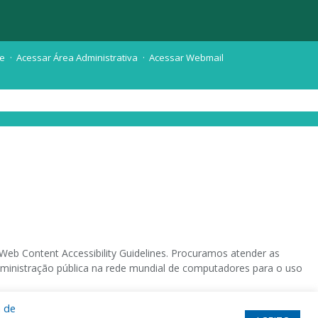
te
Acessar Área Administrativa
Acessar Webmail
eb Content Accessibility Guidelines. Procuramos atender as
 administração pública na rede mundial de computadores para o uso
a de
 sistema operacional destinado deficientes visuais.