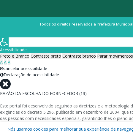
Todos os direitos reservados a Prefeitura Municipal
Acessibilidade
Preto e Branco
Contraste preto
Contraste branco
Parar movimentos
A
A
A
cancelar acessibilidade
Declaração de acessibilidade
RAZÃO DA ESCOLHA DO FORNECEDOR (13)
Este portal foi desenvolvido seguindo as diretrizes e a metodolog
exigências do decreto 5.296, publicado em dezembro de 2004, que tor
das pessoas com necessidades especiais, garantindo-lhes o pleno a
Nós usamos cookies para melhorar sua experiência de navegação
Além de validações automáticas, foram realizados testes em diversos