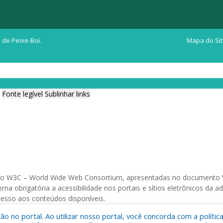
 de Peixe-Boi.
Mapa do Si
Fonte legível
Sublinhar links
ia do W3C – World Wide Web Consortium, apresentadas no documento W
na obrigatória a acessibilidade nos portais e sítios eletrônicos da
cesso aos conteúdos disponíveis.
 no portal. Ao utilizar nosso portal, você concorda com a polític
 navegadores e através do utilitário de acesso a Internet do DOSVOX,