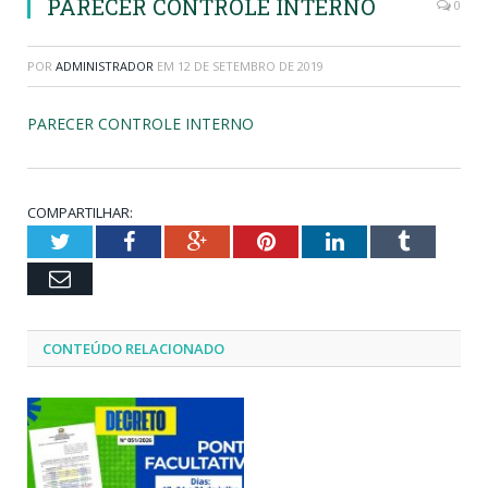
PARECER CONTROLE INTERNO
0
POR
ADMINISTRADOR
EM
12 DE SETEMBRO DE 2019
PARECER CONTROLE INTERNO
COMPARTILHAR:
Twitter
Facebook
Google+
Pinterest
LinkedIn
Tumblr
Email
CONTEÚDO RELACIONADO