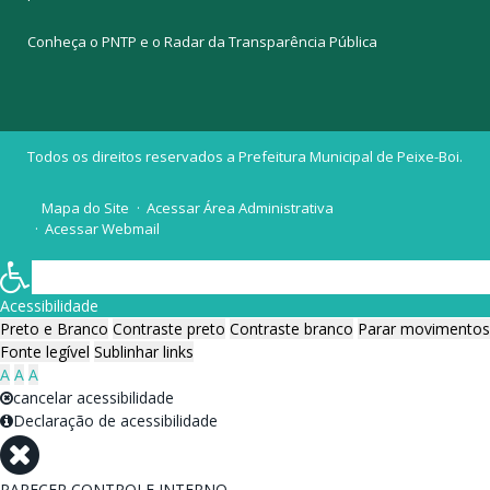
Conheça o
PNTP
e o
Radar da Transparência Pública
Todos os direitos reservados a Prefeitura Municipal de Peixe-Boi.
Mapa do Site
Acessar Área Administrativa
Acessar Webmail
Acessibilidade
Preto e Branco
Contraste preto
Contraste branco
Parar movimentos
Fonte legível
Sublinhar links
A
A
A
cancelar acessibilidade
Declaração de acessibilidade
PARECER CONTROLE INTERNO