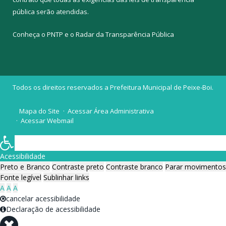
pública
serão atendidas.
Conheça o
PNTP
e o
Radar da Transparência Pública
Todos os direitos reservados a Prefeitura Municipal de Peixe-Boi.
Mapa do Site
Acessar Área Administrativa
Acessar Webmail
Acessibilidade
Preto e Branco
Contraste preto
Contraste branco
Parar movimentos
Fonte legível
Sublinhar links
A
A
A
cancelar acessibilidade
Declaração de acessibilidade