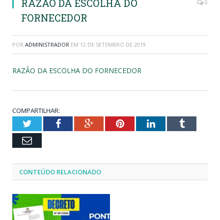
RAZÃO DA ESCOLHA DO
0
FORNECEDOR
POR
ADMINISTRADOR
EM
12 DE SETEMBRO DE 2019
RAZÃO DA ESCOLHA DO FORNECEDOR
COMPARTILHAR:
Twitter
Facebook
Google+
Pinterest
LinkedIn
Tumblr
Email
CONTEÚDO RELACIONADO