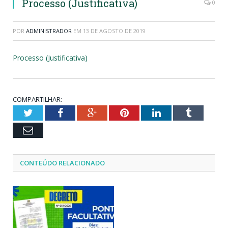
Processo (Justificativa)
0
POR
ADMINISTRADOR
EM
13 DE AGOSTO DE 2019
Processo (Justificativa)
COMPARTILHAR:
Twitter
Facebook
Google+
Pinterest
LinkedIn
Tumblr
Email
CONTEÚDO RELACIONADO