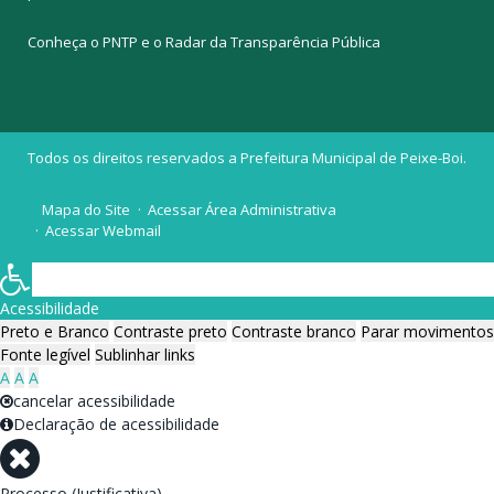
Conheça o
PNTP
e o
Radar da Transparência Pública
Todos os direitos reservados a Prefeitura Municipal de Peixe-Boi.
Mapa do Site
Acessar Área Administrativa
Acessar Webmail
Acessibilidade
Preto e Branco
Contraste preto
Contraste branco
Parar movimentos
Fonte legível
Sublinhar links
A
A
A
cancelar acessibilidade
Declaração de acessibilidade
Processo (Justificativa)