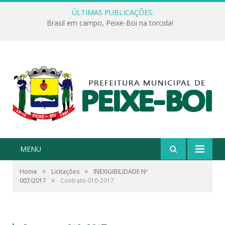
ÚLTIMAS PUBLICAÇÕES:
Encerramento do PROERD marca conquista dos alunos da Escola Jonathas Pontes Athias
MENU
»
»
Home
Licitações
INEXIGIBILIDADE Nº
»
007/2017
Contrato 010-2017