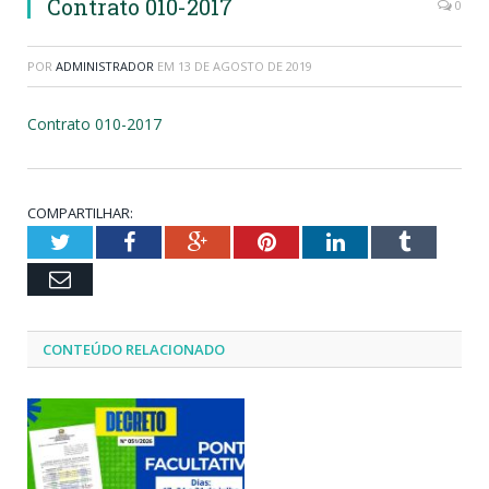
Contrato 010-2017
0
POR
ADMINISTRADOR
EM
13 DE AGOSTO DE 2019
Contrato 010-2017
COMPARTILHAR:
Twitter
Facebook
Google+
Pinterest
LinkedIn
Tumblr
Email
CONTEÚDO RELACIONADO