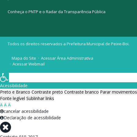
Conheça o
PNTP
e o
Radar da Transparência Pública
Todos os direitos reservados a Prefeitura Municipal de Peixe-Boi.
Mapa do Site
Acessar Área Administrativa
Acessar Webmail
Acessibilidade
Preto e Branco
Contraste preto
Contraste branco
Parar movimentos
Fonte legível
Sublinhar links
A
A
A
cancelar acessibilidade
Declaração de acessibilidade
Contrato 010-2017