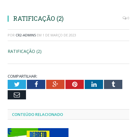
RATIFICAÇÃO (2)
0
POR
CR2-ADMIN5
EM
1 DE MARÇO DE 2023
RATIFICAÇÃO (2)
COMPARTILHAR:
Twitter
Facebook
Google+
Pinterest
LinkedIn
Tumblr
Email
CONTEÚDO RELACIONADO