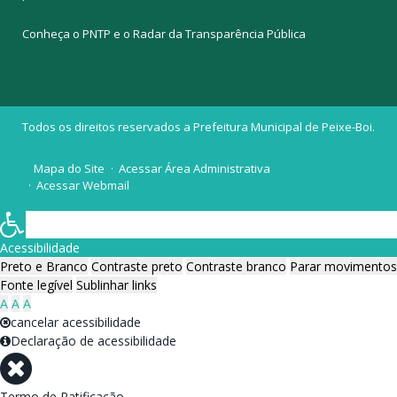
Conheça o
PNTP
e o
Radar da Transparência Pública
Todos os direitos reservados a Prefeitura Municipal de Peixe-Boi.
Mapa do Site
Acessar Área Administrativa
Acessar Webmail
Acessibilidade
Preto e Branco
Contraste preto
Contraste branco
Parar movimentos
Fonte legível
Sublinhar links
A
A
A
cancelar acessibilidade
Declaração de acessibilidade
Termo de Ratificação