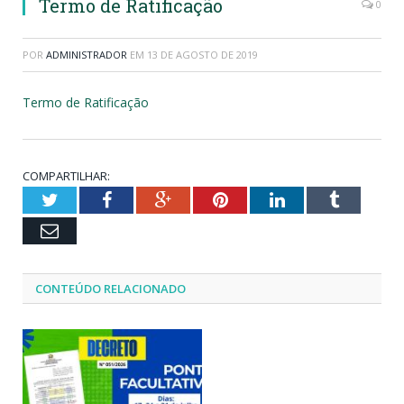
Termo de Ratificação
0
POR
ADMINISTRADOR
EM
13 DE AGOSTO DE 2019
Termo de Ratificação
COMPARTILHAR:
Twitter
Facebook
Google+
Pinterest
LinkedIn
Tumblr
Email
CONTEÚDO RELACIONADO