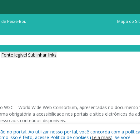
 de Peixe-Boi.
Mapa do Si
Fonte legível
Sublinhar links
ia do W3C – World Wide Web Consortium, apresentadas no documento W
na obrigatória a acessibilidade nos portais e sítios eletrônicos da
cesso aos conteúdos disponíveis.
 no portal. Ao utilizar nosso portal, você concorda com a polític
 navegadores e através do utilitário de acesso a Internet do DOSVOX,
 isso é feito, acesse Política de cookies (
Leia mais
). Se você