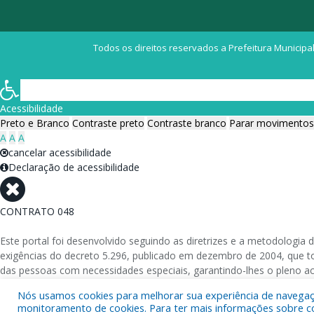
Todos os direitos reservados a Prefeitura Municipal
Acessibilidade
Preto e Branco
Contraste preto
Contraste branco
Parar movimentos
A
A
A
cancelar acessibilidade
Declaração de acessibilidade
CONTRATO 048
Este portal foi desenvolvido seguindo as diretrizes e a metodolog
exigências do decreto 5.296, publicado em dezembro de 2004, que tor
das pessoas com necessidades especiais, garantindo-lhes o pleno a
Nós usamos cookies para melhorar sua experiência de navegação
Além de validações automáticas, foram realizados testes em diversos
monitoramento de cookies. Para ter mais informações sobre como