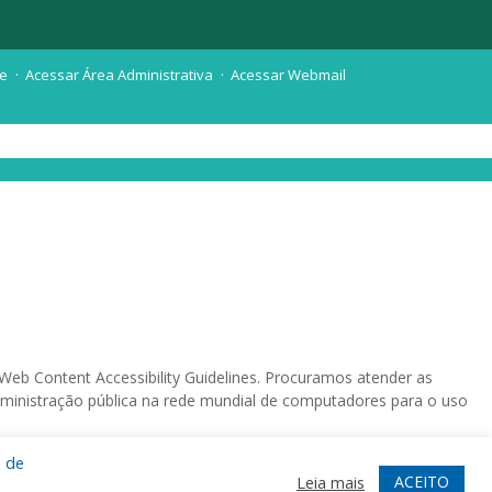
te
Acessar Área Administrativa
Acessar Webmail
eb Content Accessibility Guidelines. Procuramos atender as
 administração pública na rede mundial de computadores para o uso
a de
 sistema operacional destinado deficientes visuais.
ACEITO
Leia mais