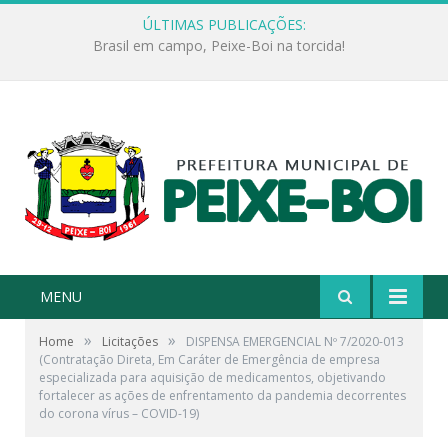
ÚLTIMAS PUBLICAÇÕES:
Encerramento do PROERD marca conquista dos alunos da Escola Jonathas Pontes Athias
MENU
»
»
Home
Licitações
DISPENSA EMERGENCIAL Nº 7/2020-013
(Contratação Direta, Em Caráter de Emergência de empresa
especializada para aquisição de medicamentos, objetivando
fortalecer as ações de enfrentamento da pandemia decorrentes
do corona vírus – COVID-19)