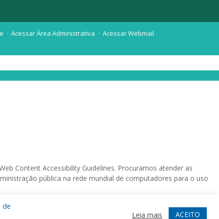
te
Acessar Área Administrativa
Acessar Webmail
eb Content Accessibility Guidelines. Procuramos atender as
 administração pública na rede mundial de computadores para o uso
a de
 sistema operacional destinado deficientes visuais.
ACEITO
Leia mais