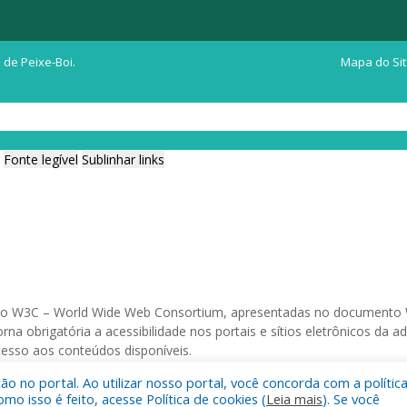
 de Peixe-Boi.
Mapa do Si
Fonte legível
Sublinhar links
ia do W3C – World Wide Web Consortium, apresentadas no documento W
na obrigatória a acessibilidade nos portais e sítios eletrônicos da
cesso aos conteúdos disponíveis.
 no portal. Ao utilizar nosso portal, você concorda com a polític
 navegadores e através do utilitário de acesso a Internet do DOSVOX,
 isso é feito, acesse Política de cookies (
Leia mais
). Se você