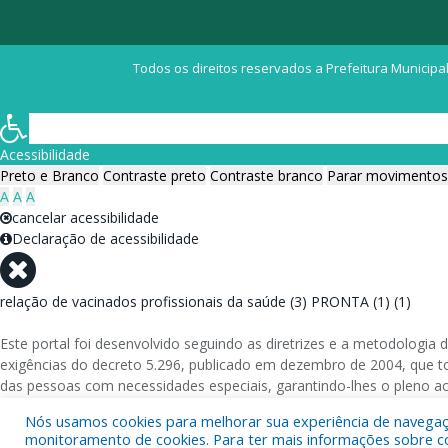
Todos os direitos reservados a Prefeitura Municipal
Acessibilidade
Preto e Branco
Contraste preto
Contraste branco
Parar movimentos
A
A
A
cancelar acessibilidade
Declaração de acessibilidade
relação de vacinados profissionais da saúde (3) PRONTA (1) (1)
Este portal foi desenvolvido seguindo as diretrizes e a metodolog
exigências do decreto 5.296, publicado em dezembro de 2004, que tor
das pessoas com necessidades especiais, garantindo-lhes o pleno a
Nós usamos cookies para melhorar sua experiência de navegação
Além de validações automáticas, foram realizados testes em diversos
monitoramento de cookies. Para ter mais informações sobre como