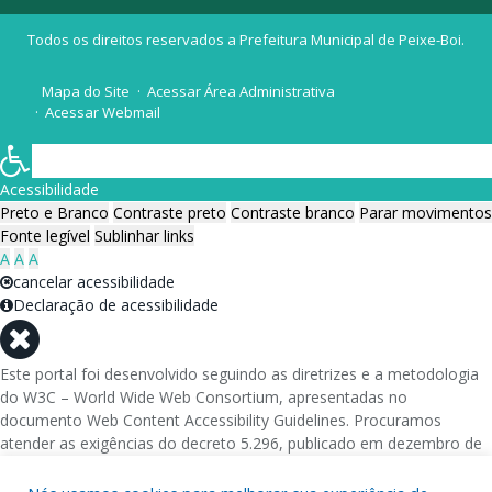
Todos os direitos reservados a Prefeitura Municipal de Peixe-Boi.
Mapa do Site
Acessar Área Administrativa
Acessar Webmail
Acessibilidade
Preto e Branco
Contraste preto
Contraste branco
Parar movimentos
Fonte legível
Sublinhar links
A
A
A
cancelar acessibilidade
Declaração de acessibilidade
Este portal foi desenvolvido seguindo as diretrizes e a metodologia
do W3C – World Wide Web Consortium, apresentadas no
documento Web Content Accessibility Guidelines. Procuramos
atender as exigências do decreto 5.296, publicado em dezembro de
2004, que torna obrigatória a acessibilidade nos portais e sítios
eletrônicos da administração pública na rede mundial de