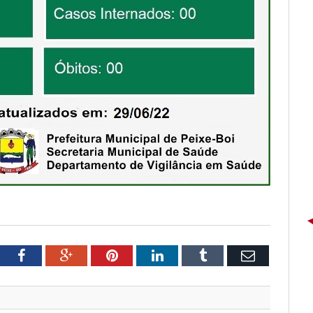
tter
Facebook
Google+
Pinterest
LinkedIn
Tumblr
Email