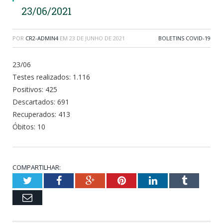
23/06/2021
POR
CR2-ADMIN4
EM
23 DE JUNHO DE 2021
BOLETINS COVID-19
23/06
Testes realizados: 1.116
Positivos: 425
Descartados: 691
Recuperados: 413
Óbitos: 10
COMPARTILHAR:
Twitter
Facebook
Google+
Pinterest
LinkedIn
Tumblr
Email