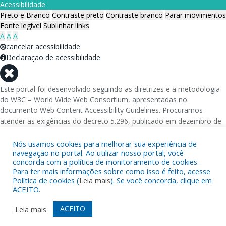
Acessibilidade
Preto e Branco
Contraste preto
Contraste branco
Parar movimentos
Fonte legível
Sublinhar links
A
A
A
cancelar acessibilidade
Declaração de acessibilidade
Este portal foi desenvolvido seguindo as diretrizes e a metodologia
do W3C – World Wide Web Consortium, apresentadas no
documento Web Content Accessibility Guidelines. Procuramos
atender as exigências do decreto 5.296, publicado em dezembro de
2004, que torna obrigatória a acessibilidade nos portais e sítios
eletrônicos da administração pública na rede mundial de
Nós usamos cookies para melhorar sua experiência de
computadores para o uso das pessoas com necessidades especiais,
navegação no portal. Ao utilizar nosso portal, você
concorda com a política de monitoramento de cookies.
garantindo-lhes o pleno acesso aos conteúdos disponíveis.
Para ter mais informações sobre como isso é feito, acesse
Política de cookies (
Leia mais
). Se você concorda, clique em
Além de validações automáticas, foram realizados testes em
ACEITO.
diversos navegadores e através do utilitário de acesso a Internet do
DOSVOX, sistema operacional destinado deficientes visuais.
ACEITO
Leia mais