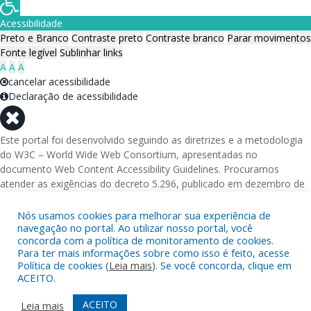
Acessibilidade
Preto e Branco
Contraste preto
Contraste branco
Parar movimentos
Fonte legível
Sublinhar links
A
A
A
cancelar acessibilidade
Declaração de acessibilidade
Este portal foi desenvolvido seguindo as diretrizes e a metodologia
do W3C – World Wide Web Consortium, apresentadas no
documento Web Content Accessibility Guidelines. Procuramos
atender as exigências do decreto 5.296, publicado em dezembro de
2004, que torna obrigatória a acessibilidade nos portais e sítios
eletrônicos da administração pública na rede mundial de
Nós usamos cookies para melhorar sua experiência de
computadores para o uso das pessoas com necessidades especiais,
navegação no portal. Ao utilizar nosso portal, você
concorda com a política de monitoramento de cookies.
garantindo-lhes o pleno acesso aos conteúdos disponíveis.
Para ter mais informações sobre como isso é feito, acesse
Política de cookies (
Leia mais
). Se você concorda, clique em
Além de validações automáticas, foram realizados testes em
ACEITO.
diversos navegadores e através do utilitário de acesso a Internet do
DOSVOX, sistema operacional destinado deficientes visuais.
ACEITO
Leia mais