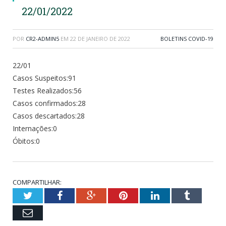
22/01/2022
POR
CR2-ADMIN5
EM
22 DE JANEIRO DE 2022
BOLETINS COVID-19
22/01
Casos Suspeitos:91
Testes Realizados:56
Casos confirmados:28
Casos descartados:28
Internações:0
Óbitos:0
COMPARTILHAR:
Twitter
Facebook
Google+
Pinterest
LinkedIn
Tumblr
Email