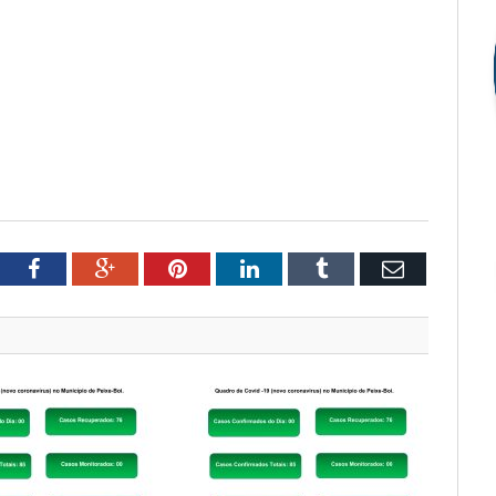
tter
Facebook
Google+
Pinterest
LinkedIn
Tumblr
Email