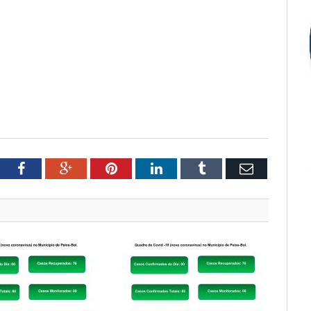
tter
Facebook
Google+
Pinterest
LinkedIn
Tumblr
Email