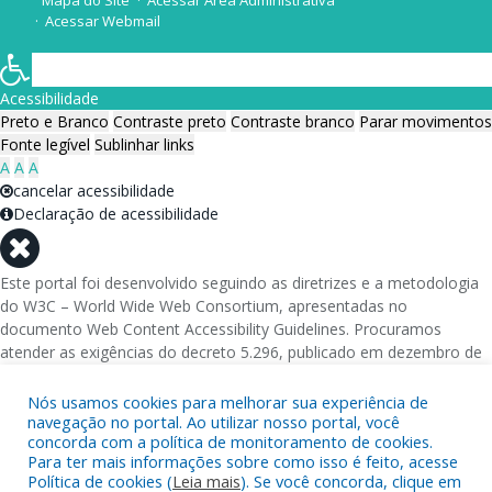
Acessar Webmail
Acessibilidade
Preto e Branco
Contraste preto
Contraste branco
Parar movimentos
Fonte legível
Sublinhar links
A
A
A
cancelar acessibilidade
Declaração de acessibilidade
Este portal foi desenvolvido seguindo as diretrizes e a metodologia
do W3C – World Wide Web Consortium, apresentadas no
documento Web Content Accessibility Guidelines. Procuramos
atender as exigências do decreto 5.296, publicado em dezembro de
2004, que torna obrigatória a acessibilidade nos portais e sítios
eletrônicos da administração pública na rede mundial de
Nós usamos cookies para melhorar sua experiência de
computadores para o uso das pessoas com necessidades especiais,
navegação no portal. Ao utilizar nosso portal, você
concorda com a política de monitoramento de cookies.
garantindo-lhes o pleno acesso aos conteúdos disponíveis.
Para ter mais informações sobre como isso é feito, acesse
Política de cookies (
Leia mais
). Se você concorda, clique em
Além de validações automáticas, foram realizados testes em