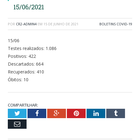
15/06/2021
POR
CR2-ADMIN4
EM
15 DE JUNHO DE 2021
BOLETINS COVID-19
15/06
Testes realizados: 1.086
Positivos: 422
Descartados: 664
Recuperados: 410
Óbitos: 10
COMPARTILHAR:
Twitter
Facebook
Google+
Pinterest
LinkedIn
Tumblr
Email