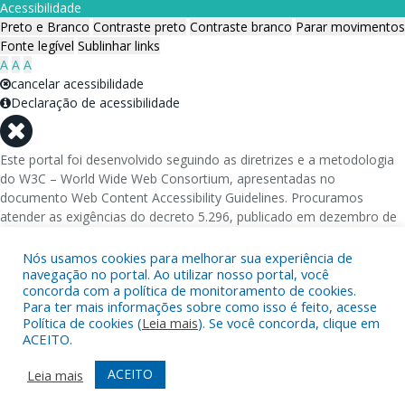
Acessibilidade
Preto e Branco
Contraste preto
Contraste branco
Parar movimentos
Fonte legível
Sublinhar links
A
A
A
cancelar acessibilidade
Declaração de acessibilidade
Este portal foi desenvolvido seguindo as diretrizes e a metodologia
do W3C – World Wide Web Consortium, apresentadas no
documento Web Content Accessibility Guidelines. Procuramos
atender as exigências do decreto 5.296, publicado em dezembro de
2004, que torna obrigatória a acessibilidade nos portais e sítios
eletrônicos da administração pública na rede mundial de
Nós usamos cookies para melhorar sua experiência de
computadores para o uso das pessoas com necessidades especiais,
navegação no portal. Ao utilizar nosso portal, você
concorda com a política de monitoramento de cookies.
garantindo-lhes o pleno acesso aos conteúdos disponíveis.
Para ter mais informações sobre como isso é feito, acesse
Política de cookies (
Leia mais
). Se você concorda, clique em
Além de validações automáticas, foram realizados testes em
ACEITO.
diversos navegadores e através do utilitário de acesso a Internet do
DOSVOX, sistema operacional destinado deficientes visuais.
ACEITO
Leia mais