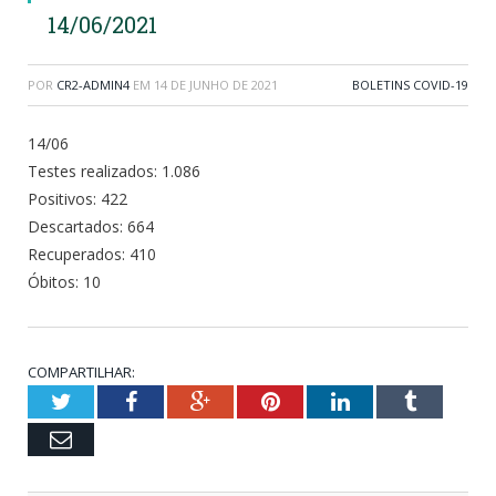
14/06/2021
POR
CR2-ADMIN4
EM
14 DE JUNHO DE 2021
BOLETINS COVID-19
14/06
Testes realizados: 1.086
Positivos: 422
Descartados: 664
Recuperados: 410
Óbitos: 10
COMPARTILHAR:
Twitter
Facebook
Google+
Pinterest
LinkedIn
Tumblr
Email