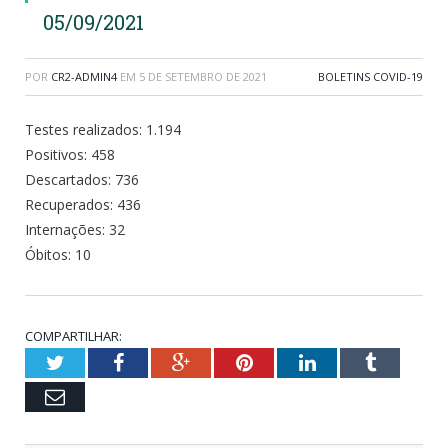
05/09/2021
POR
CR2-ADMIN4
EM
5 DE SETEMBRO DE 2021
BOLETINS COVID-19
Testes realizados: 1.194
Positivos: 458
Descartados: 736
Recuperados: 436
Internações: 32
Óbitos: 10
COMPARTILHAR:
Twitter
Facebook
Google+
Pinterest
LinkedIn
Tumblr
Email