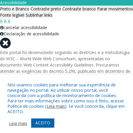
Acessibilidade
Preto e Branco
Contraste preto
Contraste branco
Parar movimentos
Fonte legível
Sublinhar links
A
A
A
cancelar acessibilidade
Declaração de acessibilidade
Este portal foi desenvolvido seguindo as diretrizes e a metodologia
do W3C – World Wide Web Consortium, apresentadas no
documento Web Content Accessibility Guidelines. Procuramos
atender as exigências do decreto 5.296, publicado em dezembro de
2004, que torna obrigatória a acessibilidade nos portais e sítios
eletrônicos da administração pública na rede mundial de
Nós usamos cookies para melhorar sua experiência de
computadores para o uso das pessoas com necessidades especiais,
navegação no portal. Ao utilizar nosso portal, você
concorda com a política de monitoramento de cookies.
garantindo-lhes o pleno acesso aos conteúdos disponíveis.
Para ter mais informações sobre como isso é feito, acesse
Política de cookies (
Leia mais
). Se você concorda, clique em
Além de validações automáticas, foram realizados testes em
ACEITO.
diversos navegadores e através do utilitário de acesso a Internet do
DOSVOX, sistema operacional destinado deficientes visuais.
ACEITO
Leia mais