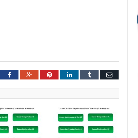
tter
Facebook
Google+
Pinterest
LinkedIn
Tumblr
Email