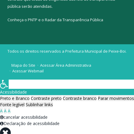
pública
serão atendidas.
Conheça o
PNTP
e o
Radar da Transparência Pública
Todos os direitos reservados a Prefeitura Municipal de Peixe-Boi.
Mapa do Site
Acessar Área Administrativa
Acessar Webmail
Acessibilidade
Preto e Branco
Contraste preto
Contraste branco
Parar movimentos
Fonte legível
Sublinhar links
A
A
A
cancelar acessibilidade
Declaração de acessibilidade