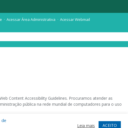
te
Acessar Área Administrativa
Acessar Webmail
eb Content Accessibility Guidelines. Procuramos atender as
 administração pública na rede mundial de computadores para o uso
a de
 sistema operacional destinado deficientes visuais.
ACEITO
Leia mais