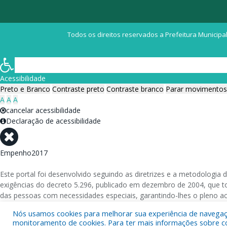
Todos os direitos reservados a Prefeitura Municipal
Acessibilidade
Preto e Branco
Contraste preto
Contraste branco
Parar movimentos
A
A
A
cancelar acessibilidade
Declaração de acessibilidade
Empenho2017
Este portal foi desenvolvido seguindo as diretrizes e a metodolog
exigências do decreto 5.296, publicado em dezembro de 2004, que tor
das pessoas com necessidades especiais, garantindo-lhes o pleno a
Nós usamos cookies para melhorar sua experiência de navegação
Além de validações automáticas, foram realizados testes em diversos
monitoramento de cookies. Para ter mais informações sobre como