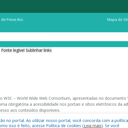
 de Peixe-Boi.
Mapa do Si
Fonte legível
Sublinhar links
ia do W3C – World Wide Web Consortium, apresentadas no documento W
na obrigatória a acessibilidade nos portais e sítios eletrônicos da
cesso aos conteúdos disponíveis.
 no portal. Ao utilizar nosso portal, você concorda com a polític
 navegadores e através do utilitário de acesso a Internet do DOSVOX,
 isso é feito, acesse Política de cookies (
Leia mais
). Se você