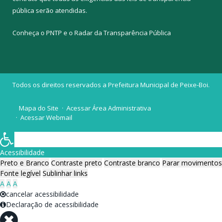
pública
serão atendidas.
Conheça o
PNTP
e o
Radar da Transparência Pública
Todos os direitos reservados a Prefeitura Municipal de Peixe-Boi.
Mapa do Site
Acessar Área Administrativa
Acessar Webmail
Acessibilidade
Preto e Branco
Contraste preto
Contraste branco
Parar movimentos
Fonte legível
Sublinhar links
A
A
A
cancelar acessibilidade
Declaração de acessibilidade